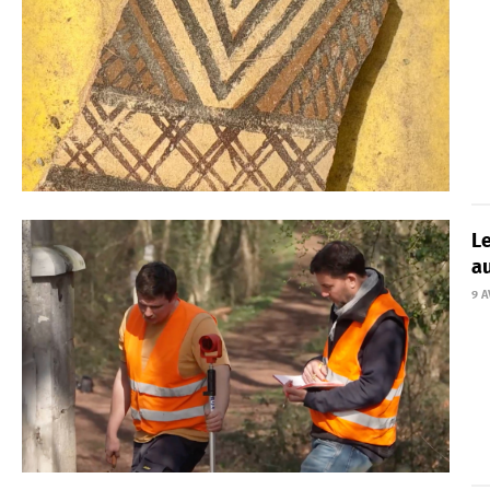
Le
a
9 A