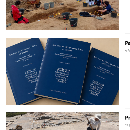
P
4 
Pr
13 