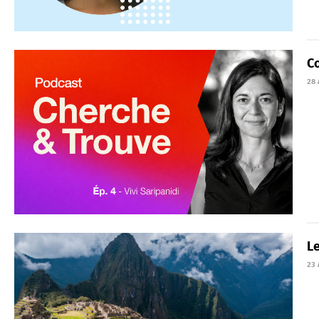
Co
28 
Le
23 