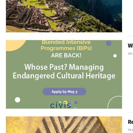
W
20 
Re
14 