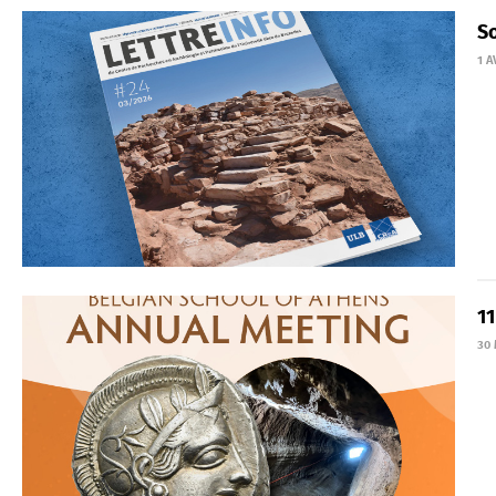
So
1 A
1
30