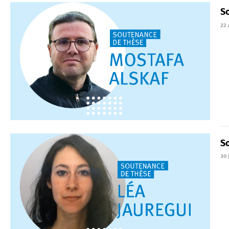
S
22 
S
30 