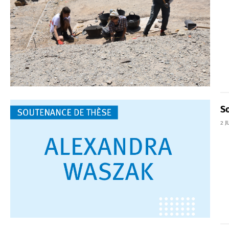
S
2 J