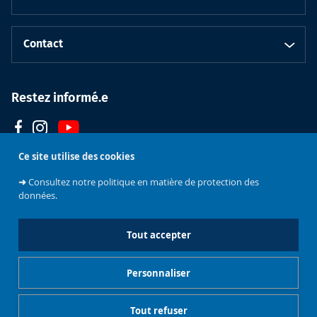
Contact
Restez informé.e
Ce site utilise des cookies
➜
Consultez notre politique en matière de protection des
données.
Faculté de
Philosophie et
Tout accepter
Sciences
Université libre
sociales
de Bruxelles
Personnaliser
Gestionnaire de cookies
Mentions légales
Tout refuser