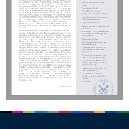
→
de  septembre  2014  par  le  CReA-Patrimoine  dans  le  cœur  historique  
    Nouveaux mandataires du F.R.S.-
de  Bruxelles.  À  deux  pas  de  la  Grand  Place,  une  fouille  préventive  
FNRS 
commanditée par la Région de Bruxelles-Capitale a permis d’explorer un 
→
    Nouveaux  membres
vaste terrain menacé par un projet immobilier et de mettre au jour, sous 
→
le bâti urbain des XVI
-XIX
 siècles, les vestiges spectaculaires d’un atelier 
e
e
    Nouvelles des membres
de  cordonnier  et  d’activités  de  boucherie  datés,  dans  l’état  actuel  de  
→
    Soutenances de thèses à l’ULB
l’étude, des XIII
-XV
 siècles. Ces travaux jettent un éclairage très concret 
e
e
→
sur les activités économiques aux origines de ce quartier, dont témoignent 
    Le CReA-Patrimoine sur le terrain 
encore les noms des rues actuelles, entre la rue des Bouchers et la rue du 
(Belgique et étranger)
Marché-aux-Peaux. Alors que le terrain a été rendu à l’entrepreneur le 15 
→
    Coup de projecteur sur...
janvier, une nouvelle intervention a déjà débuté à proximité, portant sur 
l’étude de neuf bâtiments situés rue Marché-aux-Herbes et Petite rue des 
→
    Collaborations et programmes de 
Bouchers.
recherche
Ces  chantiers  traduisent  l’investissement  du  CReA-Patrimoine  dans  le  
→
    Activités du Centre de recherches 
domaine  de  l’archéologie  préventive,  singulièrement  sur  le  territoire  
et d’études en technologie des 
régional qui abrite notre université. La collaboration étroite engagée depuis 
arts plastiques
plusieurs années avec la Direction des Monuments et des Sites du SPRB a 
→
permis de développer une dynamique fructueuse qui voit les résultats des 
    Colloques  organisés
interventions  préventives  alimenter  la  recherche  fondamentale  menée  à  
→
    Séminaires et conférences au 
l’ULB (thèses, post-docs). Mais il nous faut aller plus loin. Il n’est pas rare 
CReA-Patrimoine
en  effet  d’entendre  les  professionnels  de  l’archéologie  préventive  –  en  
→
Communications scientifiques 
Belgique comme en France ou ailleurs – regretter le manque de formation 
des membres (colloques et 
des jeunes diplômés dans ce domaine, et de l’expliquer par un décalage 
séminaires)
grandissant entre la pratique du préventif telle qu’elle s’est développée au 
cours des quinze dernières années et une archéologie universitaire toute 
→
Publications scientifiques des 
orientée vers la recherche programmée et les projets à long terme. Mieux 
membres (ouvrages, articles)
intégrer  l’expérience  de  l’archéologie  préventive  au  sein  de  la  formation  
→
s’avère  donc  nécessaire  pour  remédier  à  une  situation,  d’autant  plus  
Publications scientifiques des 
préoccupante  que  cette  archéologie  représente  aujourd’hui  une  source  
membres (chroniques, notices et 
de  débouchés  importante  pour  nos  diplômés.  Cela  passe  par  l’accueil  
comptes rendus)
d’étudiants sur ces chantiers, dans le cadre de stages déjà prévus par les 
→
    Invitations et missions (jury de 
programmes  de  cours,  mais  aussi  par  une  plus  grande  prise  en  compte  
thèse, commissions...)
des spécificités de cette archéologie préventive dans les enseignements. 
→
Il  nous  faudra  y  être  attentifs,  au  moment  où  s’amorce  une  (nouvelle)  
    Diffusion de la recherche 
réforme  des  programmes  liée,  tant  à  l’évolution  du  paysage  dans  le  
(conférences d’intérêt général, 
cadre du nouveau décret qu’à la reconfiguration des facultés de sciences 
médias)
humaines à l’ULB.
→
  Exposition
Laurent Bavay