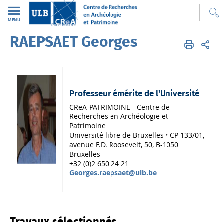
MENU
RAEPSAET Georges
CREA
FR
Membres
Corps académique
Professeur émérite de l'Université
CReA-PATRIMOINE - Centre de
Recherches en Archéologie et
Patrimoine
Université libre de Bruxelles • CP 133/01,
avenue F.D. Roosevelt, 50, B-1050
Bruxelles
+32 (0)2 650 24 21
Georges.raepsaet@ulb.be
Travaux sélectionnés