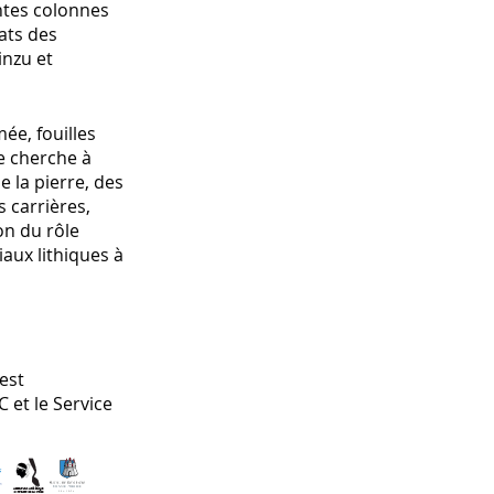
ntes colonnes
ats des
inzu et
ée, fouilles
e cherche à
 la pierre, des
s carrières,
on du rôle
aux lithiques à
 est
et le Service