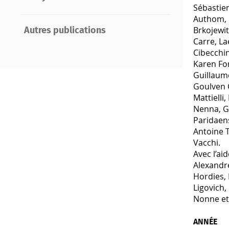
Sébastien
Authom, 
Brkojewit
Autres publications
Carre, La
Cibecchin
Karen Fon
Guillaum
Goulven 
Mattielli
Nenna, G
Paridaen
Antoine T
Vacchi.
Avec l’ai
Alexandre
Hordies, 
Ligovich,
Nonne et 
ANNÉE