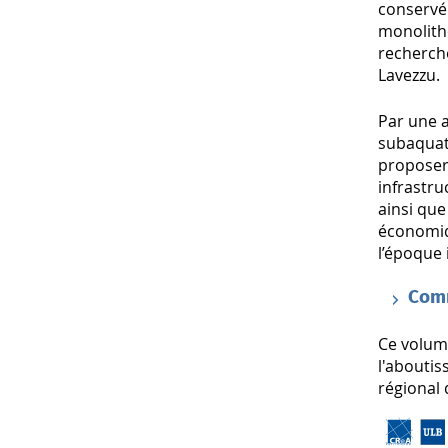
conservé
monolithe
recherche
Lavezzu.
Par une a
subaquat
proposer
infrastru
ainsi que
économiq
l’époque 
Com
Ce volume
l'abouti
régional 