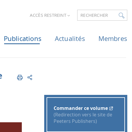
ACCÈS RESTREINT
RECHERCHER
Publications
Actualités
Membres
e
Commander ce volume
(Redirection vers le site de
Peeters Publishers)