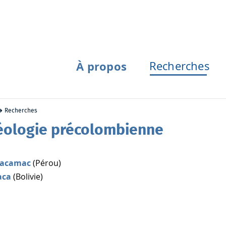
À propos
Recherches
Recherches
éologie précolombienne
hacamac
(Pérou)
aca
(Bolivie)